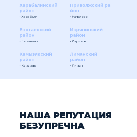
Харабалинский
Приволжский ра
район
йон
• Харабали
• Началово
Енотаевский
Икрянинский
район
район
• Енотаевка
• Икряное
Камызякский
Лиманский
район
район
• Камызяк
• Лиман
НАША РЕПУТАЦИЯ
БЕЗУПРЕЧНА