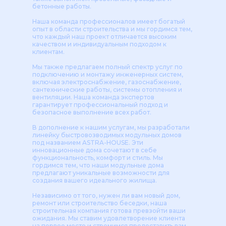
бетонные работы.
Наша команда профессионалов имеет богатый
опыт в области строительства и мы гордимся тем,
что каждый наш проект отличается высоким
качеством и индивидуальным подходом к
клиентам.
Мы также предлагаем полный спектр услуг по
подключению и монтажу инженерных систем,
включая электроснабжение, газоснабжение,
сантехнические работы, системы отопления и
вентиляции. Наша команда экспертов
гарантирует профессиональный подход и
безопасное выполнение всех работ.
В дополнение к нашим услугам, мы разработали
линейку быстровозводимых модульных домов
под названием ASTRA-HOUSE. Эти
инновационные дома сочетают в себе
функциональность, комфорт и стиль. Мы
гордимся тем, что наши модульные дома
предлагают уникальные возможности для
создания вашего идеального жилища.
Независимо от того, нужен ли вам новый дом,
ремонт или строительство беседки, наша
строительная компания готова превзойти ваши
ожидания. Мы ставим удовлетворение клиента
на первое место и стремимся предоставить вам