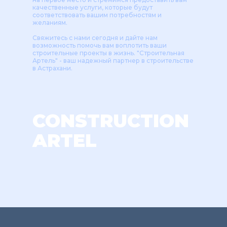
качественные услуги, которые будут
соответствовать вашим потребностям и
желаниям.
Свяжитесь с нами сегодня и дайте нам
возможность помочь вам воплотить ваши
строительные проекты в жизнь. "Строительная
Артель" - ваш надежный партнер в строительстве
в Астрахани.
CONSTRUCTION
ARTEL