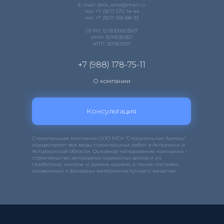
E-mail: stroi_artel@mail.ru
тел: +7 (927) 573-14-44
тел: +7 (927) 555-88-33
ОГРН: 1213000003567
ИНН: 3019030357
КПП: 301901001
+7 (988) 178-75-11
О компании
Консультация
Строительная компания ООО МСК "Строительная Артель"
осуществляет все виды строительных работ в Астрахани и
Астраханской области. Основное направление компании -
строительство загородных каркасных домов и из
газобетона, монтаж и замена кровли, а также поставки
кровельных и фасадных материалов лучшего качества.