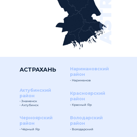
Наримановский
АСТРАХАНЬ
район
• Нариманов
Ахтубинский
Красноярский
район
район
• Знаменск
• Красный Яр
• Ахтубинск
Черноярский
Володарский
район
район
• Чёрный Яр
• Володарский