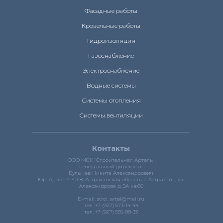
Фасадные работы
Кровельные работы
Гидроизоляция
Газоснабжение
Электроснабжение
Водные системы
Системы отопления
Системы вентиляции
Контакты
ООО МСК "Строительная Артель"
Генеральный директор:
Булычев Никита Александрович
Юр. Адрес: 414018, Астраханская область г. Астрахань, ул.
Александрова д. 5А кв.60
E-mail: stroi_artel@mail.ru
тел: +7 (927) 573-14-44
тел: +7 (927) 555-88-33