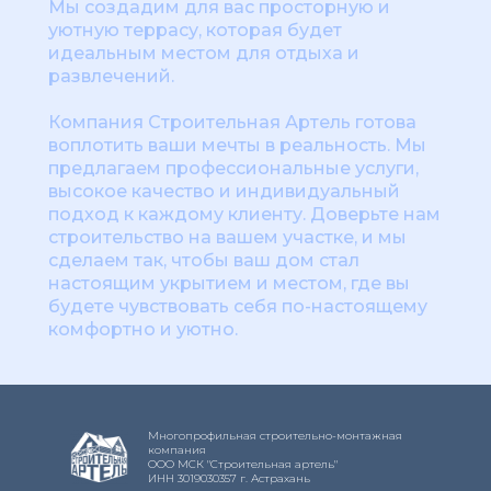
Мы создадим для вас просторную и
уютную террасу, которая будет
идеальным местом для отдыха и
развлечений.
Компания Строительная Артель готова
воплотить ваши мечты в реальность. Мы
предлагаем профессиональные услуги,
высокое качество и индивидуальный
подход к каждому клиенту. Доверьте нам
строительство на вашем участке, и мы
сделаем так, чтобы ваш дом стал
настоящим укрытием и местом, где вы
будете чувствовать себя по-настоящему
комфортно и уютно.
Многопрофильная строительно-монтажная
компания
ООО МСК "Строительная артель"
ИНН 3019030357 г. Астрахань