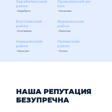
Харабалинский
Приволжский ра
район
йон
• Харабали
• Началово
Енотаевский
Икрянинский
район
район
• Енотаевка
• Икряное
Камызякский
Лиманский
район
район
• Камызяк
• Лиман
НАША РЕПУТАЦИЯ
БЕЗУПРЕЧНА