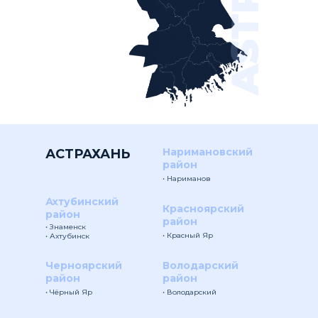
Наримановский
АСТРАХАНЬ
район
• Нариманов
Ахтубинский
Красноярский
район
район
• Знаменск
• Красный Яр
• Ахтубинск
Черноярский
Володарский
район
район
• Чёрный Яр
• Володарский