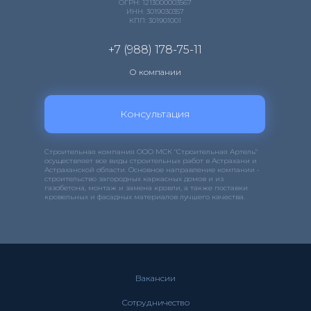
ОГРН: 1213000003567
ИНН: 3019030357
КПП: 301901001
+7 (988) 178-75-11
О компании
Консультация
Строительная компания ООО МСК "Строительная Артель"
осуществляет все виды строительных работ в Астрахани и
Астраханской области. Основное направление компании -
строительство загородных каркасных домов и из
газобетона, монтаж и замена кровли, а также поставки
кровельных и фасадных материалов лучшего качества.
Вакансии
Сотрудничество